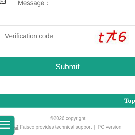
Top
©
2026 copyright
Faisco provides technical support
|
PC version